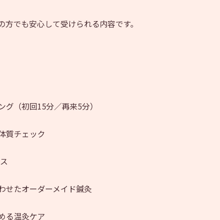
の方でも安心して受けられる内容です。
ング（初回
15
分／再来
5
分）
体質チェック
イス
わせたオーダーメイド鍼灸
める温灸ケア